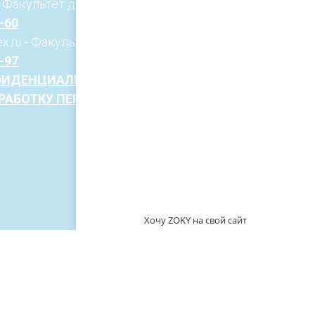
 - Факультет дистанционной формы обучения,
-60
ex.ru - Факультет очной формы обучения,
-97
ФИДЕНЦИАЛЬНОСТИ
БРАБОТКУ ПЕРСОНАЛЬНЫХ ДАННЫХ
Хочу
ZOKY
на свой сайт