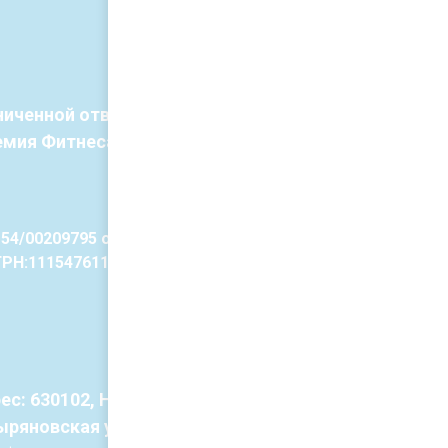
ниченной ответственностью
емия Фитнеса Бодибилдинга и Спорта"
54/00209795 от 21.02.2019
ГРН:1115476114863
с: 630102, Новосибирская обл,
ыряновская ул, дом № 63, оф.416