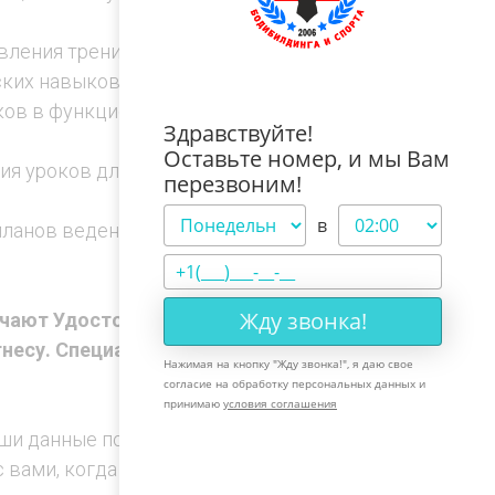
авления тренировок
ских навыков в групповых классах
оков в функциональном групповом
Здравствуйте!
Оставьте номер, и мы Вам
ия уроков для разных возрастов и
перезвоним!
в
планов ведения занятий
Жду звонка!
учают Удостоверения установленного
тнесу. Специализация "Групповые
Нажимая на кнопку "
Жду звонка!
", я даю свое
согласие на обработку персональных данных и
принимаю
условия соглашения
ши данные попадают к нам, и мы
с вами, когда начнем оформлять