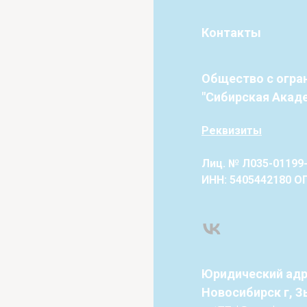
Контакты
Общество с огра
"Сибирская Акад
Реквизиты
Лиц. № Л035-01199-
ИНН: 5405442180 О
Юридический адре
Новосибирск г, З